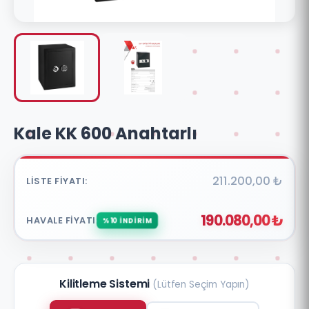
Kale KK 600 Anahtarlı
211.200,00 ₺
LISTE FIYATI:
190.080,00 ₺
HAVALE FIYATI:
%10 İNDİRİM
Kilitleme Sistemi
(Lütfen Seçim Yapın)