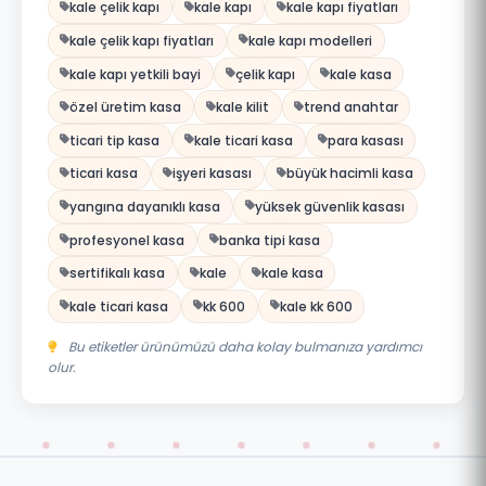
kale çelik kapı
kale kapı
kale kapı fiyatları
kale çelik kapı fiyatları
kale kapı modelleri
kale kapı yetkili bayi
çelik kapı
kale kasa
özel üretim kasa
kale kilit
trend anahtar
ticari tip kasa
kale ticari kasa
para kasası
ticari kasa
işyeri kasası
büyük hacimli kasa
yangına dayanıklı kasa
yüksek güvenlik kasası
profesyonel kasa
banka tipi kasa
sertifikalı kasa
kale
kale kasa
kale ticari kasa
kk 600
kale kk 600
Bu etiketler ürünümüzü daha kolay bulmanıza yardımcı
olur.