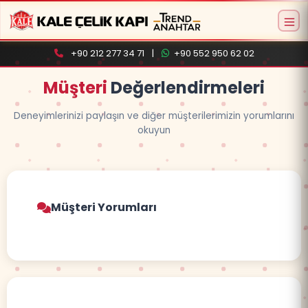
+90 212 277 34 71
|
+90 552 950 62 02
Müşteri
Değerlendirmeleri
Deneyimlerinizi paylaşın ve diğer müşterilerimizin yorumlarını
okuyun
Aramaya başlamak için ürün adı veya model
kodu yazın
Müşteri Yorumları