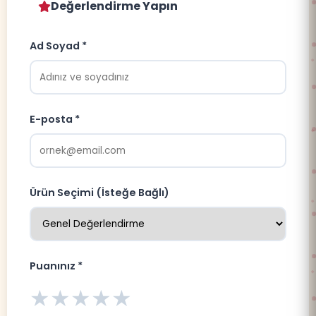
Değerlendirme Yapın
Ad Soyad *
E-posta *
Ürün Seçimi (İsteğe Bağlı)
Puanınız *
★
★
★
★
★