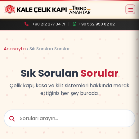
+90 212 277 34 71
|
+90 552 950 62 02
Anasayfa
›
Sık Sorulan Sorular
Sık Sorulan
Sorular
Aramaya başlamak için ürün adı veya model
Çelik kapı, kasa ve kilit sistemleri hakkında merak
kodu yazın
ettiğiniz her şey burada.