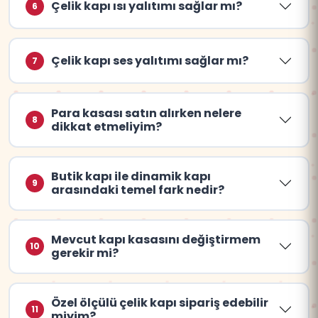
Çelik kapı ısı yalıtımı sağlar mı?
6
Çelik kapı ses yalıtımı sağlar mı?
7
Para kasası satın alırken nelere
8
dikkat etmeliyim?
Butik kapı ile dinamik kapı
9
arasındaki temel fark nedir?
Mevcut kapı kasasını değiştirmem
10
gerekir mi?
Özel ölçülü çelik kapı sipariş edebilir
11
miyim?