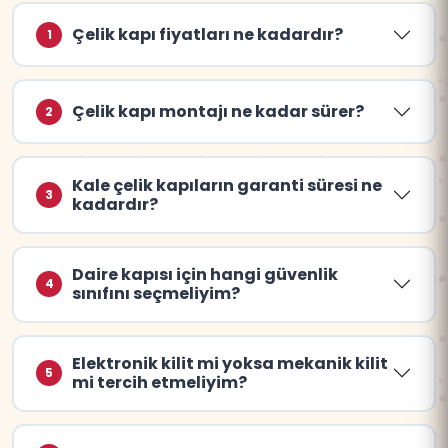
Çelik kapı fiyatları ne kadardır?
1
Çelik kapı montajı ne kadar sürer?
2
Kale çelik kapıların garanti süresi ne
3
kadardır?
Daire kapısı için hangi güvenlik
4
sınıfını seçmeliyim?
Elektronik kilit mi yoksa mekanik kilit
5
mi tercih etmeliyim?