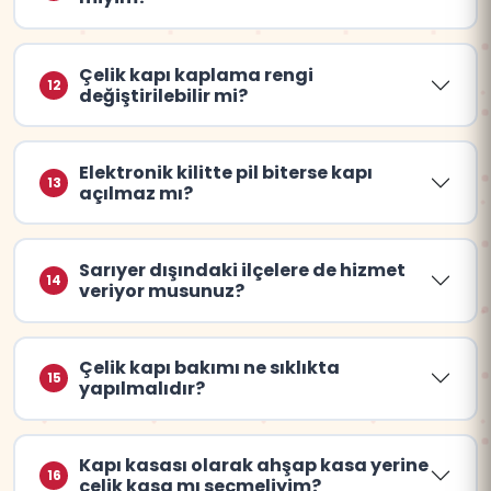
Çelik kapı kaplama rengi
12
değiştirilebilir mi?
Elektronik kilitte pil biterse kapı
13
açılmaz mı?
Sarıyer dışındaki ilçelere de hizmet
14
veriyor musunuz?
Çelik kapı bakımı ne sıklıkta
15
yapılmalıdır?
Kapı kasası olarak ahşap kasa yerine
16
çelik kasa mı seçmeliyim?