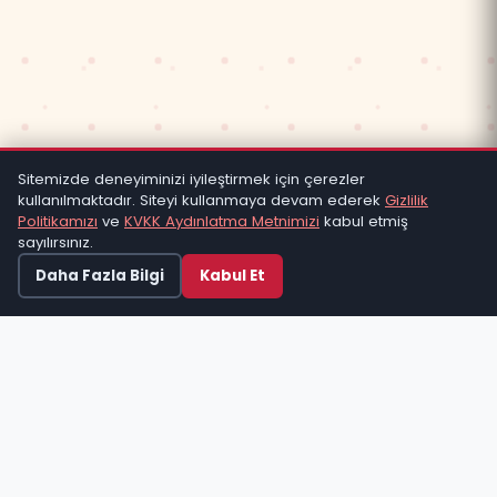
Sitemizde deneyiminizi iyileştirmek için çerezler
kullanılmaktadır. Siteyi kullanmaya devam ederek
Gizlilik
Politikamızı
ve
KVKK Aydınlatma Metnimizi
kabul etmiş
sayılırsınız.
Kabul Et
Daha Fazla Bilgi