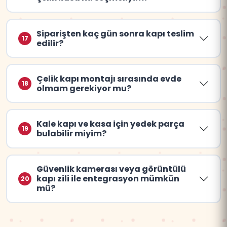
Siparişten kaç gün sonra kapı teslim
17
edilir?
Çelik kapı montajı sırasında evde
18
olmam gerekiyor mu?
Kale kapı ve kasa için yedek parça
19
bulabilir miyim?
Güvenlik kamerası veya görüntülü
kapı zili ile entegrasyon mümkün
20
mü?