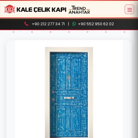
+90 212 277 34 71
|
+90 552 950 62 02
Aramaya başlamak için ürün adı veya model
kodu yazın