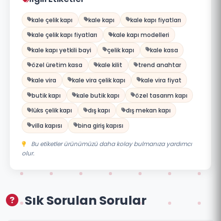
kale çelik kapı
kale kapı
kale kapı fiyatları
kale çelik kapı fiyatları
kale kapı modelleri
kale kapı yetkili bayi
çelik kapı
kale kasa
özel üretim kasa
kale kilit
trend anahtar
kale vira
kale vira çelik kapı
kale vira fiyat
butik kapı
kale butik kapı
özel tasarım kapı
lüks çelik kapı
dış kapı
dış mekan kapı
villa kapısı
bina giriş kapısı
Bu etiketler ürünümüzü daha kolay bulmanıza yardımcı
olur.
Sık Sorulan Sorular