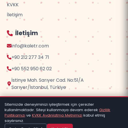
KVKK
İletişim
İletişim
info@kaletr.com
+90 212 277 34 71
+90 552 950 62 02
İstinye Mah. Sarıyer Cad. No:51/A
Sarıyer/İstanbul, Türkiye
Sitemizde deneyiminizi iyileştirmek için çerezler
kullanılmaktadır. Siteyi kullanmaya devam ederek
Gizlilik
© 2026
Kaletr.com
- Trend Anahtar | Tüm hakları
Politikamızı
ve
KVKK Aydınlatma Metnimizi
kabul etmiş
saklıdır.
sayılırsınız.