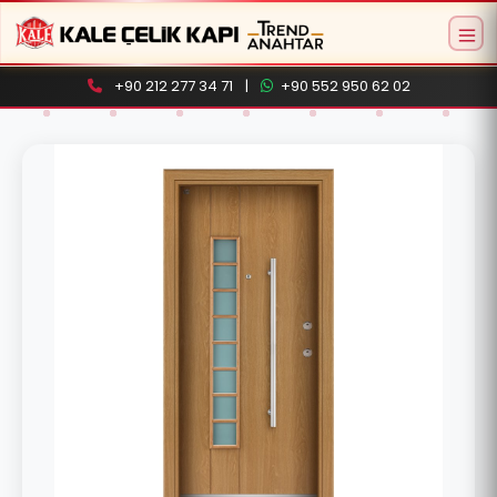
+90 212 277 34 71
|
+90 552 950 62 02
Aramaya başlamak için ürün adı veya model
kodu yazın