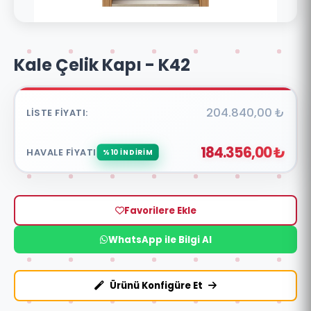
Kale Çelik Kapı - K42
204.840,00 ₺
LISTE FIYATI:
184.356,00 ₺
HAVALE FIYATI:
%10 İNDİRİM
Favorilere Ekle
WhatsApp ile Bilgi Al
Ürünü Konfigüre Et