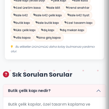
kale kapı yetkili bayi
çelik kapı
kale kasa
özel üretim kasa
kale kilit
trend anahtar
kale k42
kale k42 çelik kapı
kale k42 fiyat
butik kapı
kale butik kapı
özel tasarım kapı
lüks çelik kapı
dış kapı
dış mekan kapı
villa kapısı
bina giriş kapısı
Bu etiketler ürünümüzü daha kolay bulmanıza yardımcı
olur.
Sık Sorulan Sorular
Butik çelik kapı nedir?
Butik çelik kapılar, özel tasarım kaplama ve