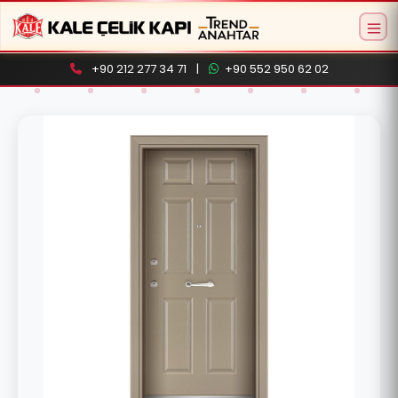
+90 212 277 34 71
|
+90 552 950 62 02
Aramaya başlamak için ürün adı veya model
kodu yazın