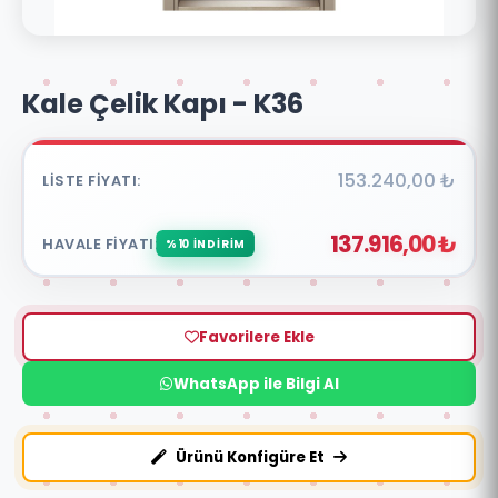
Kale Çelik Kapı - K36
153.240,00 ₺
LISTE FIYATI:
137.916,00 ₺
HAVALE FIYATI:
%10 İNDİRİM
Favorilere Ekle
WhatsApp ile Bilgi Al
Ürünü Konfigüre Et