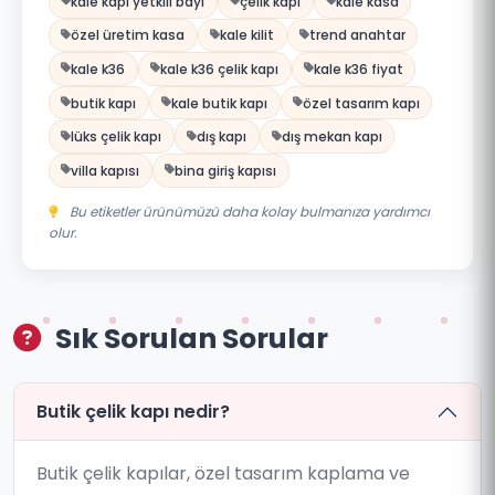
kale kapı yetkili bayi
çelik kapı
kale kasa
özel üretim kasa
kale kilit
trend anahtar
kale k36
kale k36 çelik kapı
kale k36 fiyat
butik kapı
kale butik kapı
özel tasarım kapı
lüks çelik kapı
dış kapı
dış mekan kapı
villa kapısı
bina giriş kapısı
Bu etiketler ürünümüzü daha kolay bulmanıza yardımcı
olur.
Sık Sorulan Sorular
Butik çelik kapı nedir?
Butik çelik kapılar, özel tasarım kaplama ve