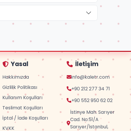
Yasal
İletişim
Hakkımızda
info@kaletr.com
Gizlilik Politikası
+90 212 277 34 71
Kullanım Koşulları
+90 552 950 62 02
Teslimat Koşulları
İstinye Mah. Sarıyer
İptal / İade Koşulları
Cad. No:51/A
Sarıyer/İstanbul,
KVKK