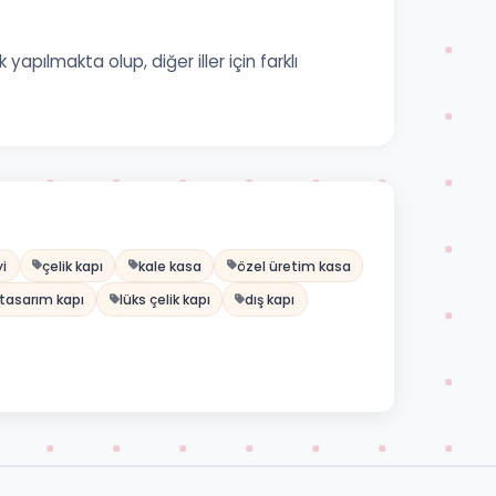
pılmakta olup, diğer iller için farklı
yi
çelik kapı
kale kasa
özel üretim kasa
 tasarım kapı
lüks çelik kapı
dış kapı