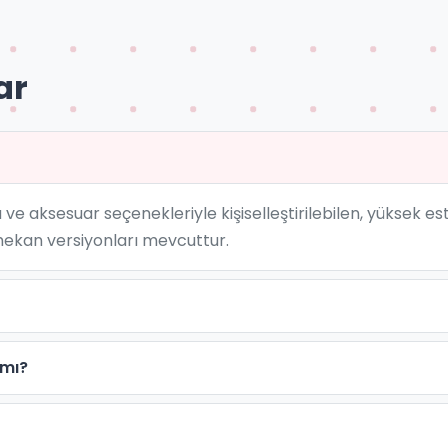
ar
 ve aksesuar seçenekleriyle kişiselleştirilebilen, yüksek e
mekan versiyonları mevcuttur.
 mı?