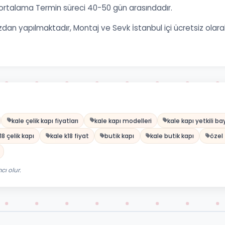
ortalama Termin süreci 40-50 gün arasındadır.
an yapılmaktadır, Montaj ve Sevk İstanbul içi ücretsiz olarak ya
kale çelik kapı fiyatları
kale kapı modelleri
kale kapı yetkili ba
18 çelik kapı
kale k18 fiyat
butik kapı
kale butik kapı
özel
ı olur.