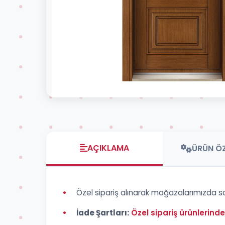
AÇIKLAMA
ÜRÜN ÖZ
•
Özel sipariş alınarak mağazalarımızda sa
•
İade Şartları:
Özel sipariş ürünlerind