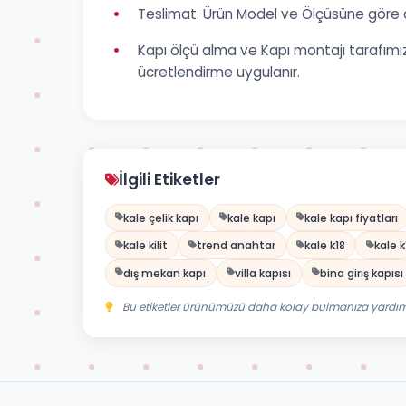
•
Teslimat: Ürün Model ve Ölçüsüne göre 
•
Kapı ölçü alma ve Kapı montajı tarafımızd
ücretlendirme uygulanır.
İlgili Etiketler
kale çelik kapı
kale kapı
kale kapı fiyatları
kale kilit
trend anahtar
kale k18
kale k
dış mekan kapı
villa kapısı
bina giriş kapısı
Bu etiketler ürünümüzü daha kolay bulmanıza yardımc