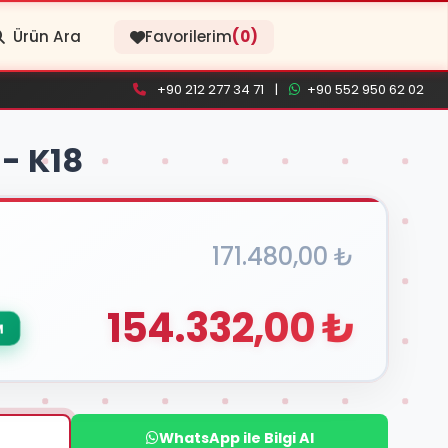
Ürün Ara
Favorilerim
(0)
+90 212 277 34 71
|
+90 552 950 62 02
 - K18
171.480,00 ₺
154.332,00 ₺
M
WhatsApp ile Bilgi Al