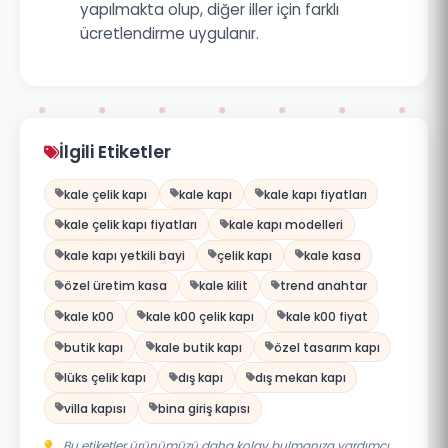
yapılmakta olup, diğer iller için farklı
ücretlendirme uygulanır.
İlgili Etiketler
kale çelik kapı
kale kapı
kale kapı fiyatları
kale çelik kapı fiyatları
kale kapı modelleri
kale kapı yetkili bayi
çelik kapı
kale kasa
özel üretim kasa
kale kilit
trend anahtar
kale k00
kale k00 çelik kapı
kale k00 fiyat
butik kapı
kale butik kapı
özel tasarım kapı
lüks çelik kapı
dış kapı
dış mekan kapı
villa kapısı
bina giriş kapısı
Bu etiketler ürünümüzü daha kolay bulmanıza yardımcı