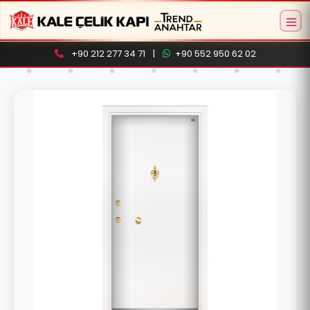
+90 212 277 34 71
|
+90 552 950 62 02
Aramaya başlamak için ürün adı veya model
kodu yazın