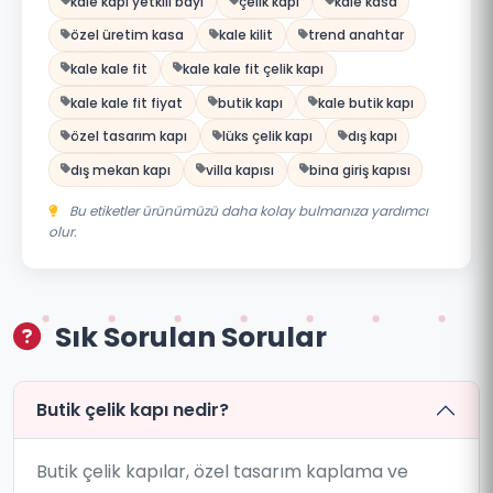
kale kapı yetkili bayi
çelik kapı
kale kasa
özel üretim kasa
kale kilit
trend anahtar
kale kale fit
kale kale fit çelik kapı
kale kale fit fiyat
butik kapı
kale butik kapı
özel tasarım kapı
lüks çelik kapı
dış kapı
dış mekan kapı
villa kapısı
bina giriş kapısı
Bu etiketler ürünümüzü daha kolay bulmanıza yardımcı
olur.
Sık Sorulan Sorular
Butik çelik kapı nedir?
Butik çelik kapılar, özel tasarım kaplama ve