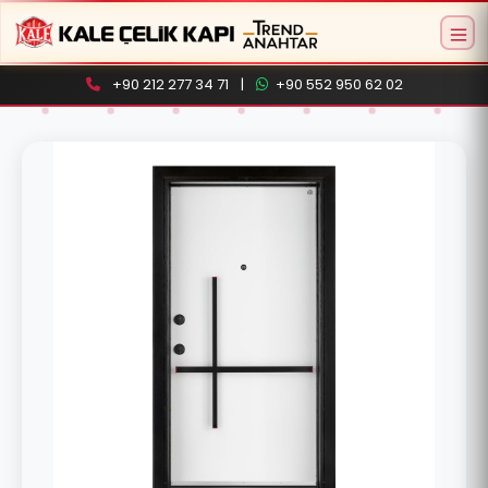
+90 212 277 34 71
|
+90 552 950 62 02
Aramaya başlamak için ürün adı veya model
kodu yazın