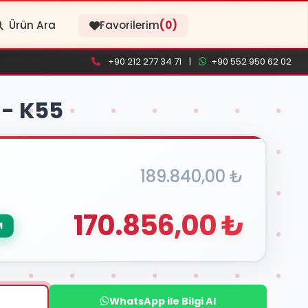
Ürün Ara
Favorilerim
(0)
+90 212 277 34 71
|
+90 552 950 62 02
 - K55
189.840,00 ₺
170.856,00 ₺
M
WhatsApp ile Bilgi Al