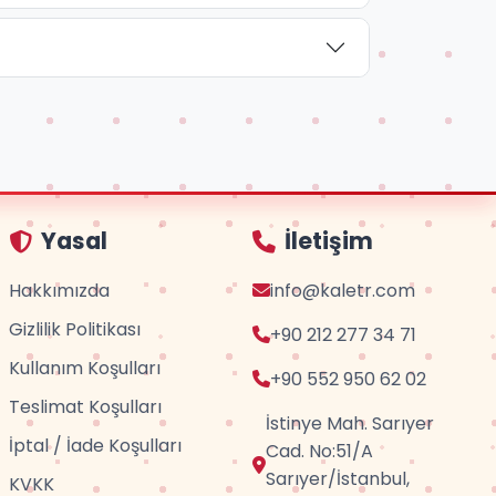
Yasal
İletişim
Hakkımızda
info@kaletr.com
Gizlilik Politikası
+90 212 277 34 71
Kullanım Koşulları
+90 552 950 62 02
Teslimat Koşulları
İstinye Mah. Sarıyer
İptal / İade Koşulları
Cad. No:51/A
Sarıyer/İstanbul,
KVKK