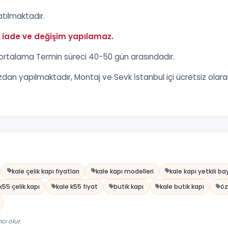
tılmaktadır.
e iade ve değişim yapılamaz.
ortalama Termin süreci 40-50 gün arasındadır.
an yapılmaktadır, Montaj ve Sevk İstanbul içi ücretsiz olarak ya
kale çelik kapı fiyatları
kale kapı modelleri
kale kapı yetkili ba
k55 çelik kapı
kale k55 fiyat
butik kapı
kale butik kapı
öz
ı olur.