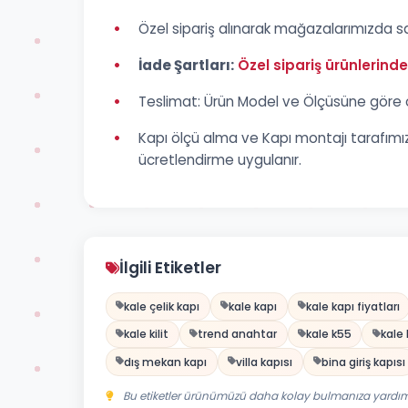
•
Özel sipariş alınarak mağazalarımızda sa
•
İade Şartları:
Özel sipariş ürünlerind
•
Teslimat: Ürün Model ve Ölçüsüne göre 
•
Kapı ölçü alma ve Kapı montajı tarafımızd
ücretlendirme uygulanır.
İlgili Etiketler
kale çelik kapı
kale kapı
kale kapı fiyatları
kale kilit
trend anahtar
kale k55
kale 
dış mekan kapı
villa kapısı
bina giriş kapısı
Bu etiketler ürünümüzü daha kolay bulmanıza yardımc