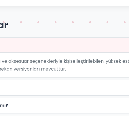
ar
 ve aksesuar seçenekleriyle kişiselleştirilebilen, yüksek e
mekan versiyonları mevcuttur.
 mı?