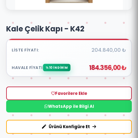
Kale Çelik Kapı - K42
204.840,00 ₺
LISTE FIYATI:
184.356,00 ₺
HAVALE FIYATI:
%10 İNDİRİM
Favorilere Ekle
WhatsApp ile Bilgi Al
Ürünü Konfigüre Et