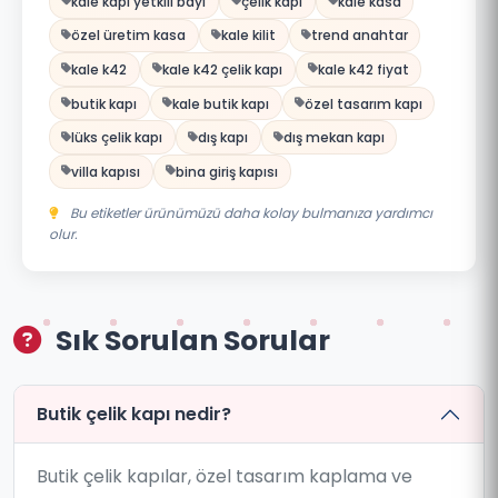
kale kapı yetkili bayi
çelik kapı
kale kasa
özel üretim kasa
kale kilit
trend anahtar
kale k42
kale k42 çelik kapı
kale k42 fiyat
butik kapı
kale butik kapı
özel tasarım kapı
lüks çelik kapı
dış kapı
dış mekan kapı
villa kapısı
bina giriş kapısı
Bu etiketler ürünümüzü daha kolay bulmanıza yardımcı
olur.
Sık Sorulan Sorular
Butik çelik kapı nedir?
Butik çelik kapılar, özel tasarım kaplama ve