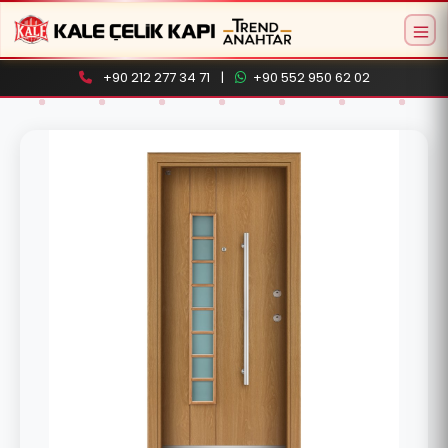
+90 212 277 34 71
|
+90 552 950 62 02
Aramaya başlamak için ürün adı veya model
kodu yazın