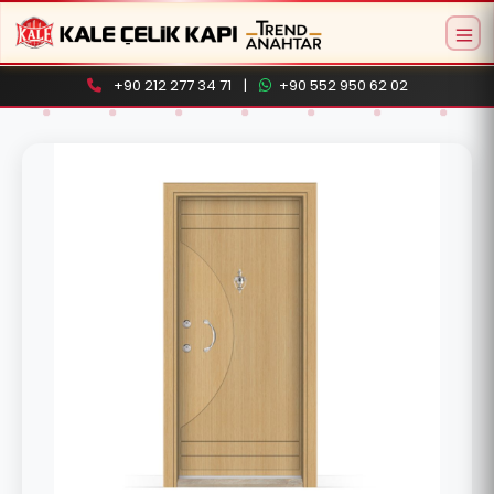
+90 212 277 34 71
|
+90 552 950 62 02
Aramaya başlamak için ürün adı veya model
kodu yazın