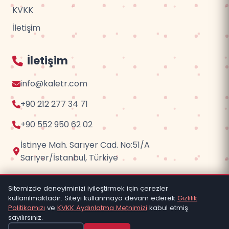
KVKK
İletişim
İletişim
info@kaletr.com
+90 212 277 34 71
+90 552 950 62 02
İstinye Mah. Sarıyer Cad. No:51/A
Sarıyer/İstanbul, Türkiye
Sitemizde deneyiminizi iyileştirmek için çerezler
kullanılmaktadır. Siteyi kullanmaya devam ederek
Gizlilik
© 2026
Kaletr.com
- Trend Anahtar | Tüm hakları
Politikamızı
ve
KVKK Aydınlatma Metnimizi
kabul etmiş
saklıdır.
sayılırsınız.