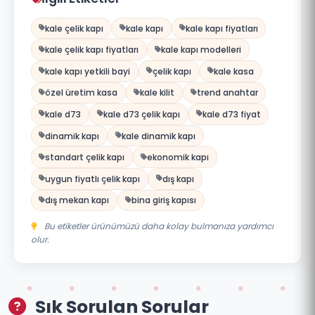
kale çelik kapı
kale kapı
kale kapı fiyatları
kale çelik kapı fiyatları
kale kapı modelleri
kale kapı yetkili bayi
çelik kapı
kale kasa
özel üretim kasa
kale kilit
trend anahtar
kale d73
kale d73 çelik kapı
kale d73 fiyat
dinamik kapı
kale dinamik kapı
standart çelik kapı
ekonomik kapı
uygun fiyatlı çelik kapı
dış kapı
dış mekan kapı
bina giriş kapısı
Bu etiketler ürünümüzü daha kolay bulmanıza yardımcı
olur.
Sık Sorulan Sorular