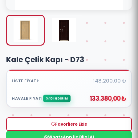
Kale Çelik Kapı - D73
148.200,00 ₺
LISTE FIYATI:
133.380,00 ₺
HAVALE FIYATI:
%10 İNDİRİM
Favorilere Ekle
WhatsApp ile Bilgi Al