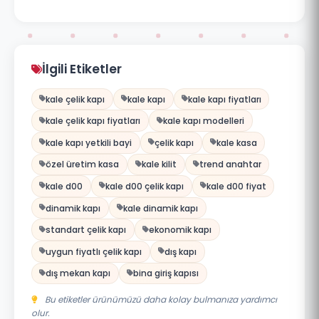
İlgili Etiketler
kale çelik kapı
kale kapı
kale kapı fiyatları
kale çelik kapı fiyatları
kale kapı modelleri
kale kapı yetkili bayi
çelik kapı
kale kasa
özel üretim kasa
kale kilit
trend anahtar
kale d00
kale d00 çelik kapı
kale d00 fiyat
dinamik kapı
kale dinamik kapı
standart çelik kapı
ekonomik kapı
uygun fiyatlı çelik kapı
dış kapı
dış mekan kapı
bina giriş kapısı
Bu etiketler ürünümüzü daha kolay bulmanıza yardımcı
olur.