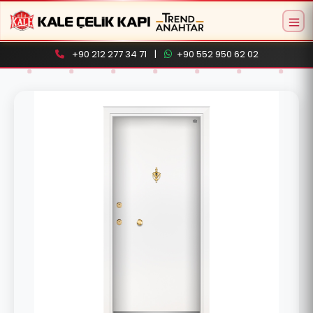
+90 212 277 34 71
|
+90 552 950 62 02
Aramaya başlamak için ürün adı veya model
kodu yazın