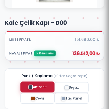
Kale Çelik Kapı - D00
151.680,00 ₺
LISTE FIYATI:
136.512,00 ₺
HAVALE FIYATI:
%10 İNDİRİM
Renk / Kaplama
(Lütfen Seçim Yapın)
Antrasit
Beyaz
Ceviz
Taş Panel