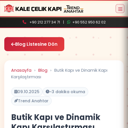
+90 212 277 34 71
|
+90 552 950 62 02
Blog Listesine Dön
Anasayfa
›
Blog
›
Butik Kapı ve Dinamik Kapı
Aramaya başlamak için ürün adı veya model
Karşılaştırması
kodu yazın
09.10.2025
~3 dakika okuma
Trend Anahtar
Butik Kapı ve Dinamik
Kapı Karşılaştırması